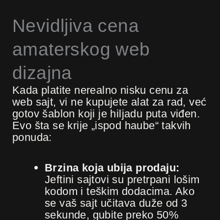
Nevidljiva cena
amaterskog web
dizajna
Kada platite nerealno nisku cenu za
web sajt, vi ne kupujete alat za rad, već
gotov šablon koji je hiljadu puta viđen.
Evo šta se krije „ispod haube“ takvih
ponuda:
Brzina koja ubija prodaju:
Jeftini sajtovi su pretrpani lošim
kodom i teškim dodacima. Ako
se vaš sajt učitava duže od 3
sekunde, gubite preko 50%