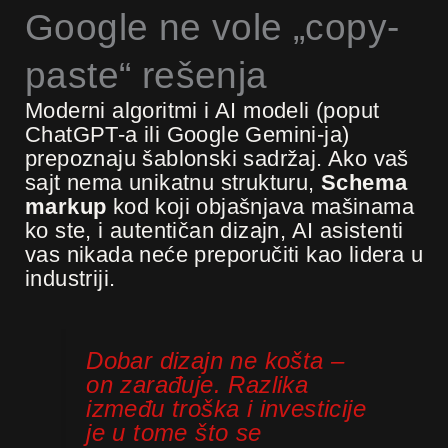
Google ne vole „copy-
paste“ rešenja
Moderni algoritmi i AI modeli (poput
ChatGPT-a ili Google Gemini-ja)
prepoznaju šablonski sadržaj. Ako vaš
sajt nema unikatnu strukturu,
Schema
markup
kod koji objašnjava mašinama
ko ste, i autentičan dizajn, AI asistenti
vas nikada neće preporučiti kao lidera u
industriji.
Dobar dizajn ne košta –
on zarađuje. Razlika
između troška i investicije
je u tome što se