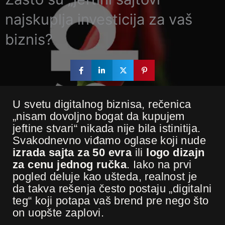
najskuplja investicija za vaš
biznis?
U svetu digitalnog biznisa, rečenica
„nisam dovoljno bogat da kupujem
jeftine stvari“ nikada nije bila istinitija.
Svakodnevno viđamo oglase koji nude
izrada sajta za 50 evra
ili
logo dizajn
za cenu jednog ručka
. Iako na prvi
pogled deluje kao ušteda, realnost je
da takva rešenja često postaju „digitalni
teg“ koji potapa vaš brend pre nego što
on uopšte zaplovi.