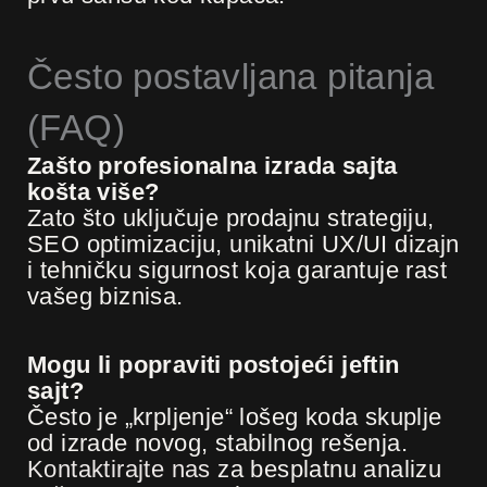
Često postavljana pitanja
(FAQ)
Zašto profesionalna izrada sajta
košta više?
Zato što uključuje prodajnu strategiju,
SEO optimizaciju, unikatni UX/UI dizajn
i tehničku sigurnost koja garantuje rast
vašeg biznisa.
Mogu li popraviti postojeći jeftin
sajt?
Često je „krpljenje“ lošeg koda skuplje
od izrade novog, stabilnog rešenja.
Kontaktirajte nas
za besplatnu analizu