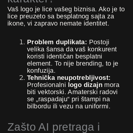
Vaš logo je lice vašeg biznisa. Ako je to
lice preuzeto sa besplatnog sajta za
ikone, vi zapravo nemate identitet.
Problem duplikata:
Postoji
velika šansa da vaš konkurent
koristi identičan besplatni
element. To nije brending, to je
konfuzija.
Tehnička neupotrebljivost:
Profesionalni
logo dizajn
mora
biti vektorski. Amaterski radovi
se „raspadaju“ pri štampi na
bilbordu ili vezu na uniformi.
Zašto AI pretraga i