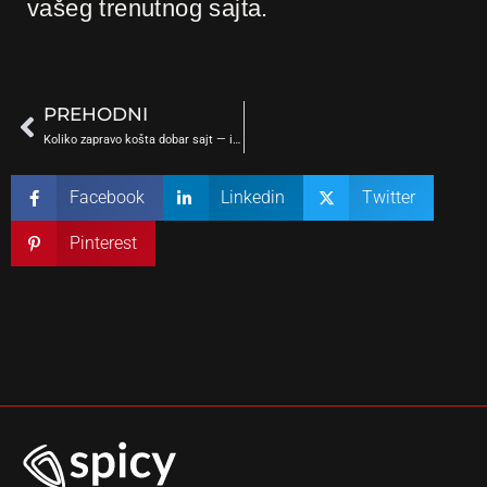
vašeg trenutnog sajta.
Prev
PREHODNI
Koliko zapravo košta dobar sajt — i zašto cena nije isto što i vrednost
Facebook
Linkedin
Twitter
Pinterest