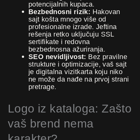
potencijalnih kupaca.
Bezbednosni rizik:
Hakovan
sajt košta mnogo više od
profesionalne izrade. Jeftina
rešenja retko uključuju SSL
sertifikate i redovna
bezbednosna ažuriranja.
SEO nevidljivost:
Bez pravilne
strukture i optimizacije, vaš sajt
je digitalna vizitkarta koju niko
ne može da nađe na prvoj strani
pretrage.
Logo iz kataloga: Zašto
vaš brend nema
karakter?