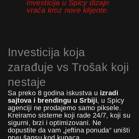
investicija u Spicy dizajn
vraća kroz nove klijente.
Investicija koja
zarađuje vs Trošak koji
nestaje
Sa preko 8 godina iskustva u
izradi
sajtova i brendingu u Srbiji
, u Spicy
agenciji ne prodajemo samo piksele.
Kreiramo sisteme koji rade 24/7, koji su
sigurni, brzi i optimizovani. Ne
dopustite da vam „jeftina ponuda“ uništi
prvu šansu kod kupaca.