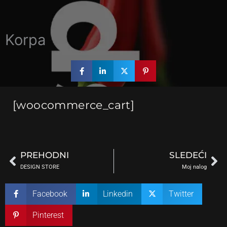
Korpa
[woocommerce_cart]
Prev
Ne
PREHODNI
SLEDEĆI
DESIGN STORE
Moj nalog
Facebook
Linkedin
Twitter
Pinterest