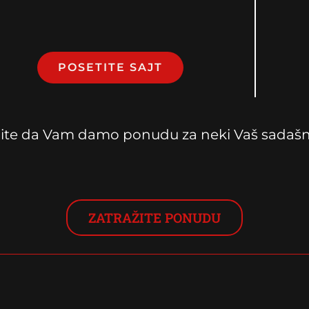
POSETITE SAJT
lite da Vam damo ponudu za neki Vaš sadašnji
ZATRAŽITE PONUDU