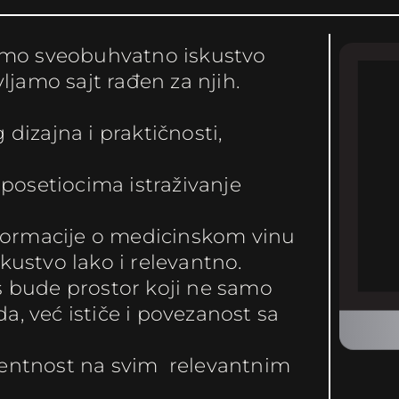
 smo sveobuhvatno iskustvo
amo sajt rađen za njih.
dizajna i praktičnosti,
 posetiocima istraživanje
nformacije o medicinskom vinu
iskustvo lako i relevantno.
s bude prostor koji ne samo
, već ističe i povezanost sa
tentnost na svim relevantnim