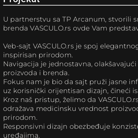
U partnerstvu sa TP Arcanum, stvorili
brenda VASCULO.rs ovde Vam predstavlj
Veb-sajt VASCULO.rs je spoj elegantnog 
inspirisan prirodom.
Navigacija je jednostavna, olakšavajući
proizvoda i brenda.
Fokus nam je bio da sajt pruži jasne i
uz korisnički orijentisan dizajn, čineći 
Kroz naš pristup, želimo da VASCULO.r
odražava medicinsku vrednost proizvoda
prirodom.
Responsivni dizajn obezbeđuje konzis
uređajima.