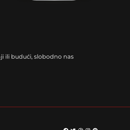
 ili budući, slobodno nas
F
T
D
I
P